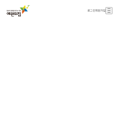
로그인
회원가입
해처럼 밝고 솔처럼 푸르게 ‘해솔’
나를 만나는 모든 사람이 더 행복해 질 수 있도록
하겠습니다!