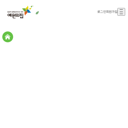
로그인
회원가입
갤러리존
갤러리존
예원의집스토리