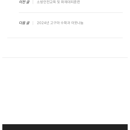
이전 글
소방안전교육 및 화재대피훈련
다음 글
2024년 고구마 수확과 이웃나눔