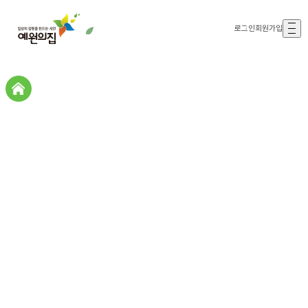
로그인
회원가입
갤러리존
갤러리존
예원의집스토리