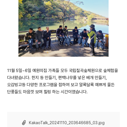
11월 5일~6일 예원의집 가족들 모두 국립칠곡숲체원으로 숲체험을
다녀왔습니다. 한지 등 만들기, 편백나무를 넣은 베개 만들기,
오감빙고등 다양한 프로그램을 접하여 보고 알록달록 예쁘게 물든
단풍들도 마음껏 보며 힐링 하는 시간이였습니다.
KakaoTalk_20241110_203646685_03.jpg