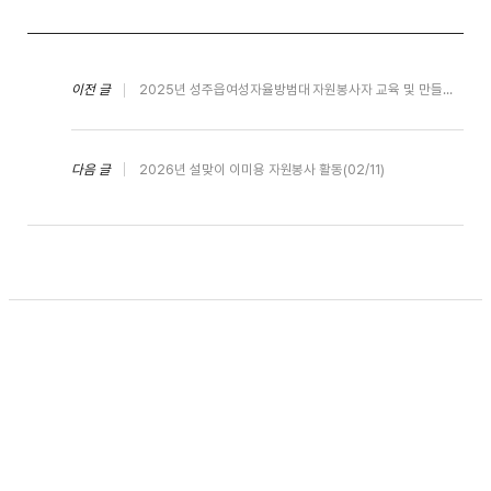
이전 글
2025년 성주읍여성자율방범대 자원봉사자 교육 및 만들기 체험 (10/19)
다음 글
2026년 설맞이 이미용 자원봉사 활동(02/11)