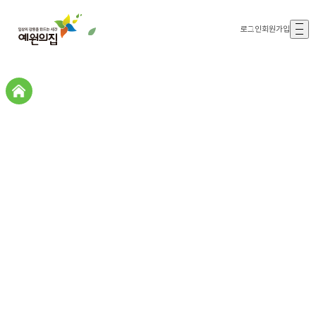
로그인
회원가입
갤러리존
갤러리존
자원봉사
(삶을누리고)