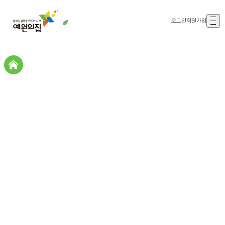
로그인
회원가입
갤러리존
갤러리존
자원봉사
(삶을누리고)