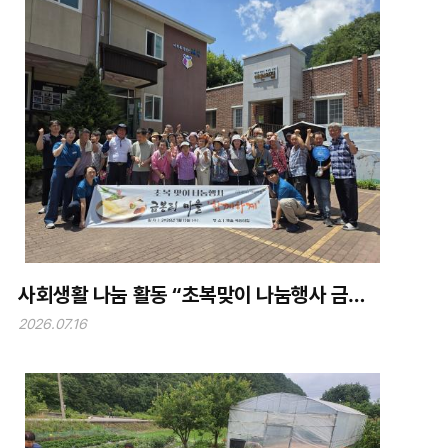
사회생활 나눔 활동 “초복맞이 나눔행사 금봉
리마을 함께하계”
2026.07.16