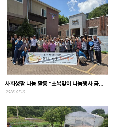
사회생활 나눔 활동 “초복맞이 나눔행사 금봉
리마을 함께하계”
2026.07.16