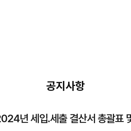
공지사항
24년 세입.세출 결산서 총괄표 및