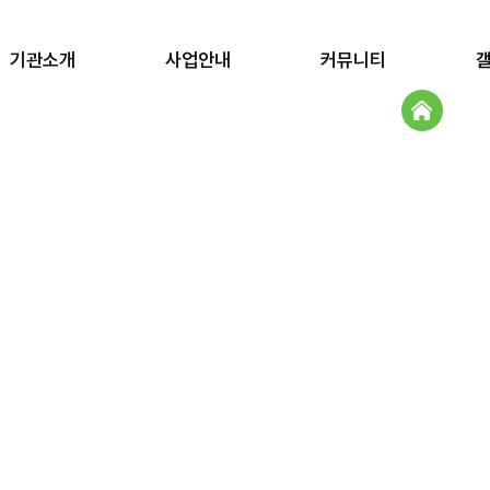
기관소개
사업안내
커뮤니티